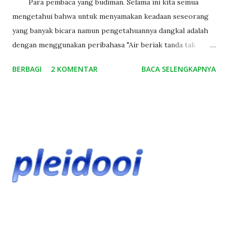
Para pembaca yang budiman. Selama ini kita semua
mengetahui bahwa untuk menyamakan keadaan seseorang
yang banyak bicara namun pengetahuannya dangkal adalah
dengan menggunakan peribahasa "Air beriak tanda tak
dalam", atau bagi yang dianggap tidak berpengetahuan
BERBAGI
2 KOMENTAR
BACA SELENGKAPNYA
"Tong kosong nyaring bunyinya". Demikian pula dengan
penulis. Penulis pernah berpikir bahwa kalimat tersebut
dapat diterapkan kepada setiap orang yang banyak bicara.
Ketika anda berkata tentang air beriak tanda tak dalam,
tong kosong nyaring bunyinya, tahukah anda ternyata
maknanya tidak seperti yang selama ini kita kira, ternyata
selama bertahun-tahun kita sudah salah menggunakannya.
Pada suatu kolam air kita mungkin akan menemukan riak-
riak atau gelembung-gelembung air yang relatif kecil di
atas permukaannya. Menurut hasil penelitian, riak-riak air
tersebut banyak ditemukan pada suatu ekosistem air yang