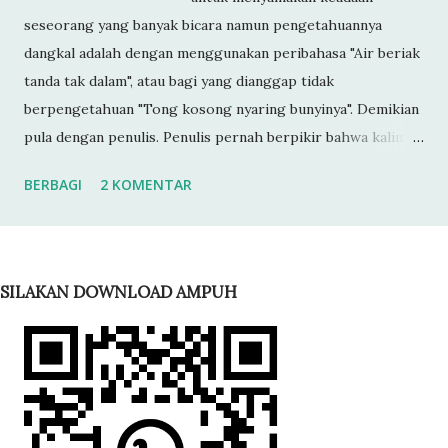
seseorang yang banyak bicara namun pengetahuannya
dangkal adalah dengan menggunakan peribahasa "Air beriak
tanda tak dalam", atau bagi yang dianggap tidak
berpengetahuan "Tong kosong nyaring bunyinya". Demikian
pula dengan penulis. Penulis pernah berpikir bahwa kalimat
tersebut dapat diterapkan kepada setiap orang yang banyak
BERBAGI
2 KOMENTAR
bicara. Ketika anda berkata tentang air beriak tanda tak
dalam, tong kosong nyaring bunyinya, tahukah anda
ternyata maknanya tidak seperti yang selama ini kita kira,
ternyata selama bertahun-tahun kita sudah salah
SILAKAN DOWNLOAD AMPUH
menggunakannya. Pada suatu kolam air kita mungkin
akan menemukan riak-riak atau gelembung-gelembung air
yang relatif kecil di atas permukaannya. Menurut hasil
penelitian, riak-riak air tersebut banyak ditemukan pada
suatu ekosistem air yang mana ketinggian permukaan
airnya dari dasar tidak begitu tinggi atau air d...