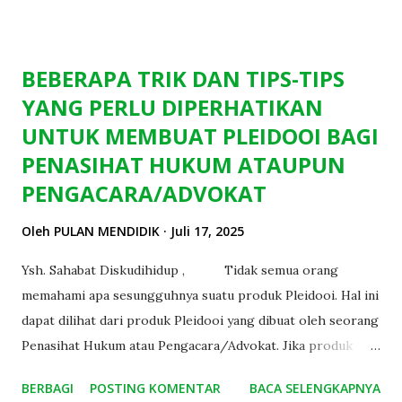
mana ketinggian permukaan airnya dari dasar tidak begitu
tinggi atau air d...
BEBERAPA TRIK DAN TIPS-TIPS
YANG PERLU DIPERHATIKAN
UNTUK MEMBUAT PLEIDOOI BAGI
PENASIHAT HUKUM ATAUPUN
PENGACARA/ADVOKAT
Oleh
PULAN MENDIDIK
Juli 17, 2025
Ysh. Sahabat Diskudihidup , Tidak semua orang
memahami apa sesungguhnya suatu produk Pleidooi. Hal ini
dapat dilihat dari produk Pleidooi yang dibuat oleh seorang
Penasihat Hukum atau Pengacara/Advokat. Jika produk
Pelidooi yang dibuatnya tidak sesuai atau tidak sinkron
BERBAGI
POSTING KOMENTAR
BACA SELENGKAPNYA
terhadap maksud dan tujuan suatu pembelaan maka ini