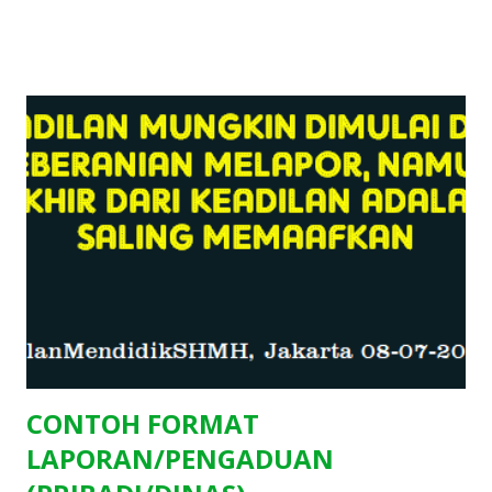
berarti Penasihat Hukum ataupun Pengacara/Advokat yang
bersangkutan kurang memahami makna suatu Pleidooi.
Apakah makna sebenarnya Pleidooi itu? Makna sebenarnya
Pleidooi adalah suatu tanggapan dari Penasihat Hukum
ataupun Pengacara/Advokat terhadap Tuntutan Oditur
Militer ataupun Jaksa Penuntut Umum (JPU) yang berkaitan
dengan perihal hubungan antara Dakwaan dengan fakta-
fakta yang terungkap selama pemeriksaan di persidangan,
dianlisis lalu ditarik kesimpulannya agar dapat memberikan
saran yang terbaik kepada Majelis Hakim yang
menyidangkan suatu perkara . ...
CONTOH FORMAT
LAPORAN/PENGADUAN