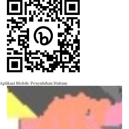
akan menemukan riak-riak atau gelembung-gelembung air
yang relatif kecil di atas permukaannya. Menurut hasil
penelitian, riak-riak air tersebut banyak ditemukan pada
suatu ekosistem air yang mana ketinggian permukaan
airnya dari dasar tidak begitu tinggi atau air d...
Aplikasi Mobile Penyuluhan Hukum