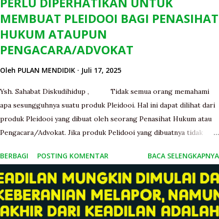
PERLU DIPERHATIKAN UNTUK
MEMBUAT PLEIDOOI BAGI PENASIHAT
HUKUM ATAUPUN
PENGACARA/ADVOKAT
Oleh
PULAN MENDIDIK
Juli 17, 2025
Ysh. Sahabat Diskudihidup , Tidak semua orang memahami
apa sesungguhnya suatu produk Pleidooi. Hal ini dapat dilihat dari
produk Pleidooi yang dibuat oleh seorang Penasihat Hukum atau
Pengacara/Advokat. Jika produk Pelidooi yang dibuatnya tidak
sesuai atau tidak sinkron terhadap maksud dan tujuan suatu
BERBAGI
POSTING KOMENTAR
BACA SELENGKAPNYA
pembelaan maka ini berarti Penasihat Hukum ataupun
Pengacara/Advokat yang bersangkutan kurang memahami makna
suatu Pleidooi. Apakah makna sebenarnya Pleidooi itu? Makna
sebenarnya Pleidooi adalah suatu tanggapan dari Penasihat Hukum
ataupun Pengacara/Advokat terhadap Tuntutan Oditur Militer