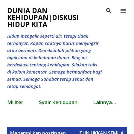
Langsung ke konten utama
DUNIA DAN
KEHIDUPAN|DISKUSI
HIDUP KITA
Hidup mengalir seperti air, tetapi tidak
terhanyut. Kapan saatnya harus menyingkir
atau berhenti. Demikianlah pilihan yang
bijaksana di kehidupan dunia. Blog ini
berdiskusi tentang kehidupan. Silakan tulis
di kolom komentar. Semoga bermanfaat bagi
semua. Semoga Sahabat tetap sehat dan
tetap semangat.
Militer
Syair Kehidupan
Lainnya…
P
Menampilkan postingan
TUNJUKKAN SEMUA