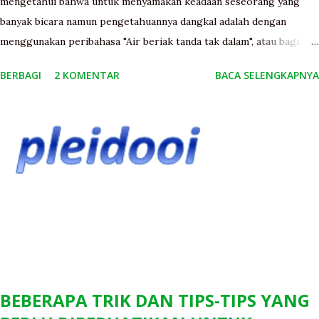
mengetahui bahwa untuk menyamakan keadaan seseorang yang
banyak bicara namun pengetahuannya dangkal adalah dengan
menggunakan peribahasa "Air beriak tanda tak dalam", atau bagi
yang dianggap tidak berpengetahuan "Tong kosong nyaring
BERBAGI
2 KOMENTAR
BACA SELENGKAPNYA
bunyinya". Demikian pula dengan penulis. Penulis pernah berpikir
bahwa kalimat tersebut dapat diterapkan kepada setiap orang yang
banyak bicara. Ketika anda berkata tentang air beriak tanda tak
dalam, tong kosong nyaring bunyinya, tahukah anda ternyata
maknanya tidak seperti yang selama ini kita kira, ternyata selama
bertahun-tahun kita sudah salah menggunakannya. Pada suatu
kolam air kita mungkin akan menemukan riak-riak atau
gelembung-gelembung air yang relatif kecil di atas permukaannya.
Menurut hasil penelitian, riak-riak air tersebut banyak ditemukan
pada suatu ekosistem air yang mana ketinggian permukaan airnya
dari dasar tidak begitu tinggi atau air d...
BEBERAPA TRIK DAN TIPS-TIPS YANG