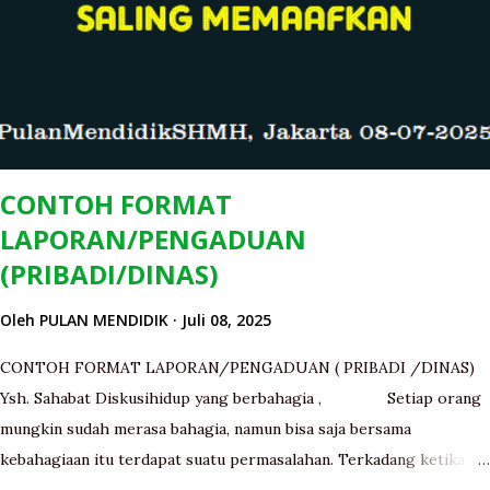
ataupun Jaksa Penuntut Umum (JPU) yang berkaitan dengan
perihal hubungan antara Dakwaan dengan fakta-fakta yang
terungkap selama pemeriksaan di persidangan, dianlisis lalu ditarik
kesimpulannya agar dapat memberikan saran yang terbaik kepada
Majelis Hakim yang menyidangkan suatu perkara . ...
CONTOH FORMAT
LAPORAN/PENGADUAN
(PRIBADI/DINAS)
Oleh
PULAN MENDIDIK
Juli 08, 2025
CONTOH FORMAT LAPORAN/PENGADUAN ( PRIBADI /DINAS)
Ysh. Sahabat Diskusihidup yang berbahagia , Setiap orang
mungkin sudah merasa bahagia, namun bisa saja bersama
kebahagiaan itu terdapat suatu permasalahan. Terkadang ketika
kita merasa telah dirugikan oleh orang lain ada perasaan yang