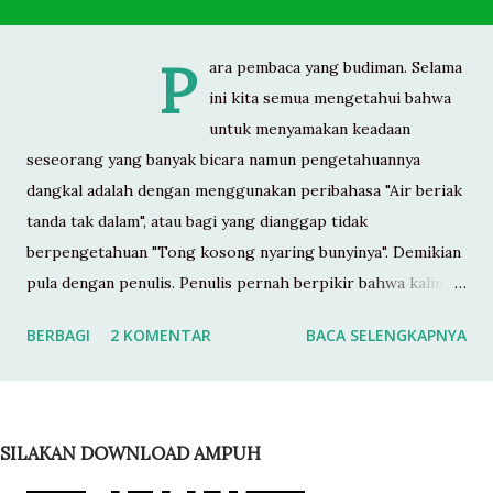
P
ara pembaca yang budiman. Selama
ini kita semua mengetahui bahwa
untuk menyamakan keadaan
seseorang yang banyak bicara namun pengetahuannya
dangkal adalah dengan menggunakan peribahasa "Air beriak
tanda tak dalam", atau bagi yang dianggap tidak
berpengetahuan "Tong kosong nyaring bunyinya". Demikian
pula dengan penulis. Penulis pernah berpikir bahwa kalimat
tersebut dapat diterapkan kepada setiap orang yang banyak
BERBAGI
2 KOMENTAR
BACA SELENGKAPNYA
bicara. Ketika anda berkata tentang air beriak tanda tak
dalam, tong kosong nyaring bunyinya, tahukah anda
ternyata maknanya tidak seperti yang selama ini kita kira,
ternyata selama bertahun-tahun kita sudah salah
SILAKAN DOWNLOAD AMPUH
menggunakannya. Pada suatu kolam air kita mungkin