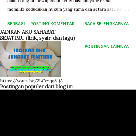
dalam rangka mewujudkan keberhasilannya. Mereka
memiliki kedudukan hukum yang sama dan setara satu sama
lain, memiliki hak dan kewajiban yang seimbang. Dalam hal
BERBAGI
POSTING KOMENTAR
BACA SELENGKAPNYA
ini sebagian perjanjian merupakan perjanjian kerja sama.
JADIKAN AKU SAHABAT
Oleh karena itu para pihak dalam perjanjian pada dasarnya
SEJATIMU (lirik, syair, dan lagu)
memiliki kedudukan hukum yang sama dan seimbang kecuali
POSTINGAN LAINNYA
dalam hal yang satu ini tidak setara. Perjanjian yang
dimaksud terakhir ini salah satunya adalah perjanjian
hutang piutang, perjanjian peminjaman modal, dan lain-lain
yang sejenis itu. Suatu perjanjian berisi hak dan
https://youtu.be/2LCczqq8-jA
kewajiban para pihak ataupun tugas dan tanggung jawabnya
Postingan populer dari blog ini
masing-masing. Jika perjanjian itu berupa kerja sama tentu
akan ditentukan pula berapa bagi hasil dan teknis
pembagiannya, kecuali jika perjanjian itu merupakan kerja
sam...