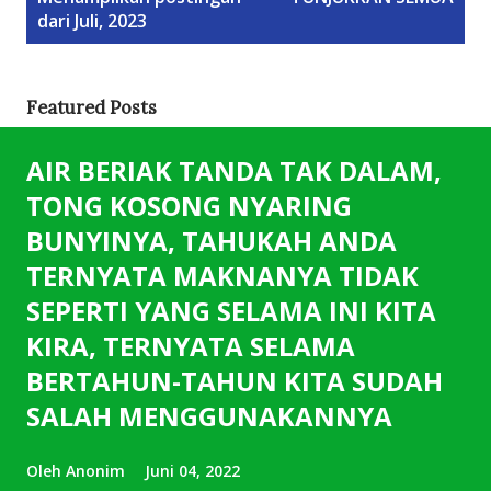
o
dari Juli, 2023
s
t
i
Featured Posts
n
g
AIR BERIAK TANDA TAK DALAM,
a
TONG KOSONG NYARING
n
BUNYINYA, TAHUKAH ANDA
TERNYATA MAKNANYA TIDAK
SEPERTI YANG SELAMA INI KITA
KIRA, TERNYATA SELAMA
BERTAHUN-TAHUN KITA SUDAH
SALAH MENGGUNAKANNYA
Oleh
Anonim
Juni 04, 2022